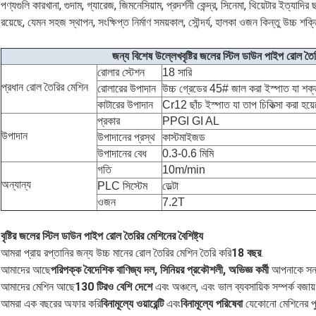
পণ্যগুলি কারখানা, গুদাম, গ্যারেজ, জিমনেসিয়াম, প্রদর্শনী কেন্দ্র, সিনেমা, থিয়েটার ইত্যা
রয়েছে, যেমন সহজ স্থাপন, সংক্ষিপ্ত নির্মাণ সময়কাল, সৌন্দর্য, হালকা ওজন কিন্তু উচ্চ শক
জন্য বিশেষ উল্লেখ
বৃষ্টির জলের স্টিল ডাউন পাইপ রোল তৈ
রোলার স্টেশন
18 সারি
প্রধান রোল তৈরির মেশিন
রোলারের উপাদান
উচ্চ গ্রেডের 45# জাল করা ইস্পাত যা শক্ত
কাটারের উপাদান
Cr12 ছাঁচ ইস্পাত যা তাপ চিকিত্সা করা হয়
প্রকার
PPGI GI AL
উপাদান
উপাদানের প্রস্থ
কাস্টমাইজড
উপাদানের বেধ
0.3-0.6 মিমি
গতি
10m/min
অন্যান্য
PLC সিস্টেম
ডেল্টা
ওজন
7.2T
বৃষ্টির জলের স্টিল ডাউন পাইপ রোল তৈরির মেশিনের বৈশিষ্ট্য
আমরা প্রায় রপ্তানির জন্য উচ্চ মানের রোল তৈরির মেশিন তৈরি করি
18 বছর
.
আমাদের আছে
পরিপক্ক বৈদেশিক বাণিজ্য দল, সিনিয়র প্রকৌশলী, অভিজ্ঞ কর্মী
আপনাকে সন্
আমাদের মেশিন আছে
130 টিরও বেশি দেশে
এবং অঞ্চলে, এবং ভাল ব্যবসায়িক সম্পর্ক বজায
আমরা এক বছরের অফার করি
বিনামূল্যে ওয়ারেন্টি
এবং
বিনামূল্যে পরিষেবা
যেকোনো মেশিনের প