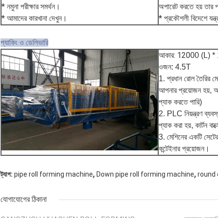
* নমুনা পরীক্ষার সমর্থন।
অপারেট করতে হয় তার প
* আমাদের কারখানা দেখুন।
* প্রকৌশলী বিদেশে যন্ত
প্যাকিং ও ডেলিভারি
আকার: 120
00 (L) *
ওজন: 4.5T
1. প্রধান রোল তৈরির ম
আপনার প্রয়োজন হয়, আ
প্যাক করতে পারি)
2. PLC নিয়ন্ত্রণ ব্যব
প্যাক করা হয়, কার্টন বাক্
3. মেশিনের একটি সেটের
কন্টেইনার প্রয়োজন।
,
,
ট্যাগ:
pipe roll forming machine
Down pipe roll forming machine
round
যোগাযোগের ঠিকানা