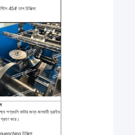
্টিল 45# তাপ চিকিত্সা
ম
লক্ষ্য পণ্যগুলি কাটার জন্য জলবাহী ড্রাইভ
ান গ্রহণ করে।
,quenching চিকিত্সা