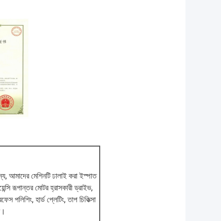
জন্য, আমাদের মেশিনটি ঢালাই করা ইস্পাত
েন্সি রূপান্তর মোটর হ্রাসকারী ড্রাইভ,
ফেস পলিশিং, হার্ড প্লেটিং, তাপ চিকিত্সা
ে।