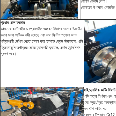
রোলার ক্রোম লেপা।
রোলারের উপাদান: ফোরজিং স
প্রধান রোল ফরমার
আমাদের কাস্টমাইজড প্রোফাইল অঙ্কন হিসাবে রোলার ডিজাইন
করার জন্য অভিজ্ঞ কর্মী রয়েছে এবং ভাল ফিনিশ পণ্যের জন্য
শক্তিশালী মেশিন পেতে ঢালাই করা ইস্পাত ফ্রেম স্ট্রাকচার, এসি
ফ্রিকোয়েন্সি রূপান্তর মোটর হ্রাসকারী ড্রাইভ, চেইন ট্রান্সমিশন
গ্রহণ করে।
হাইড্রোলিক কাটিং সিস্টে
এটি মাত্রা নির্ধারণ এবং 
এবং স্বয়ংক্রিয় অবস্থ
নন স্টপ কাটিং সহ
ব্লেডের উপাদান: Cr12