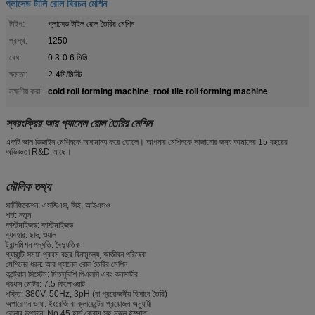
গ্লাসেড টালি রোল বিরচন মেশিন
টাইপ:
গ্লাসেড টাইল রোল তৈরির মেশিন
প্রস্থ:
1250
বেধ:
0.3-0.6 মিমি
ক্ষমতা:
2-4মি/মিনিট
cold roll forming machine
roof tile roll forming machine
লক্ষণীয় করা:
,
স্বয়ংক্রিয় আর প্যানেল রোল তৈরির মেশিন
একটি ভাল ডিজাইন মেশিনকে অসামান্য করে তোলে। আপনার মেশিনকে সাজানোর জন্য আমাদের 15 বছরের
অভিজ্ঞতা R&D আছে।
মৌলিক তথ্য
সার্টিফিকেশন: এসজিএস, সিই, আইএসও
শর্ত: নতুন
কাস্টমাইজড: কাস্টমাইজড
ব্যবহার: ছাদ, ওয়াল
ট্রান্সমিশন পদ্ধতি: বৈদ্যুতিক
গ্যারান্টি সময়: প্রথম বছর বিনামূল্যে, আজীবন পরিষেবা
মেশিনের ধরন: আর প্যানেল রোল তৈরির মেশিন
কন্ট্রোল সিস্টেম: মিতসুবিশি পিএলসি এবং কনভার্টার
প্রধান মোটর: 7.5 কিলোওয়াট
শক্তি: 380V, 50Hz, 3pH (বা প্রয়োজনীয় হিসাবে তৈরি)
অপারেশন ভাষা: ইংরেজি বা ক্লায়েন্টের প্রয়োজন অনুযায়ী
রোলার উপাদান: No.45 হার্ড ক্রোম সহ নকল ইস্পাত