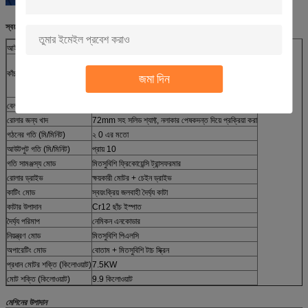
স্বয়ংক্রিয় R প্যানেল রোল ফর্মিং মেশিনের পরামিতি
আইটেম
স্পেসিফিকেশন
প্রি-পেইন্টেড স্টিলের কয়েল এবং গ্যালভানাইজড কয়েল
কাঁচামাল
জমা দিন
0.3-0.8
235-550
বেলন উপাদান
45# ইস্পাত, ক্রোমের সাথে লেপা
রোলার জন্য খাদ
72mm সহ সলিড শ্যাফ্ট, নলাকার পেষকদন্ত দিয়ে প্রক্রিয়া করা
গঠনের গতি (মি/মিনিট)
২ 0 এর মতো
আউটপুট গতি (মি/মিনিট)
প্রায় 10
গতি সামঞ্জস্য মোড
মিতসুবিশি ফ্রিকোয়েন্সি ট্রান্সফরমার
রোলার ড্রাইভ
ক্ষয়কারী মোটর + চেইন ড্রাইভ
কাটিং মোড
স্বয়ংক্রিয় জলবাহী দৈর্ঘ্য কাটা
কাটার উপাদান
Cr12 ছাঁচ ইস্পাত
দৈর্ঘ্য পরিমাপ
নেমিকন এনকোডার
নিয়ন্ত্রণ মোড
মিতসুবিশি পিএলসি
অপারেটিং মোড
বোতাম + মিতসুবিশি টাচ স্ক্রিন
প্রধান মোটর শক্তি (কিলোওয়াট)
7.5KW
মোট শক্তি (কিলোওয়াট)
9.9 কিলোওয়াট
মেশিনের উপাদান