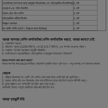
ডেকোইলার (অপশনের জন্য ম্যানুয়াল ডিকোয়লার এবং হাইড্রোলিক ডিকোইলার)
1 সেট
খাওয়ানো এবং গাইড ডিভাইস
1 সেট
প্রধান রোল গঠন মেশিন
1 সেট
হাইড্রোলিক কাটিয়া সিস্টেম
1 সেট
নিয়ন্ত্রণ ব্যবস্থা
1 সেট
রান আউট টেবিল (অটো। বিকল্পের জন্য স্ট্যাকার)
1 সেট
আমরা আপনার মেশিন কাস্টমাইজ!মেশিন কাস্টমাইজ করতে, আমরা জানতে চাই:
1. প্রোফাইল অঙ্কন
2. কাঁচামাল: প্রস্থ (1250 মিমি?), বেধ (0.3-0.7 মিমি?), এবং ইস্পাত কয়েলের শক্তি।
3. ভোল্টেজ: আপনার প্রয়োজন অনুযায়ী পরিকল্পিত
4. কনফিগারেশন প্রয়োজনীয়তা: হাইড্রোলিক বা ম্যানুয়াল ডিকয়লার / স্ট্যাকার?
তাদের সম্পর্কে কোন ধারণা আছে?
আমরা আপনার জন্য lacal জনপ্রিয় প্রোফাইল সুপারিশ করতে খুশি হবে----শুধু আপনার দেশ আমাদের জানান!
মোড়ক
1. যান্ত্রিক ডিকয়লার সহ একটি সেট মেশিন লোড করার জন্য একটি 40 ফুট কন্টেইনার।
2. প্রধান মেশিন বডি এবং ডিকয়লার লোড নগ্ন (স্টিলের তারের দড়ি দিয়ে পাত্রে আঁটসাঁট করা)।
3. খুচরা যন্ত্রাংশ এবং অপারেটিং টুল টুলিং বক্সে লোড হচ্ছে।
ডেলিভারি: উন্নত পেমেন্ট প্রাপ্তির প্রায় 40-50 দিন পরে
আমরা গ্যারান্টি দিই: