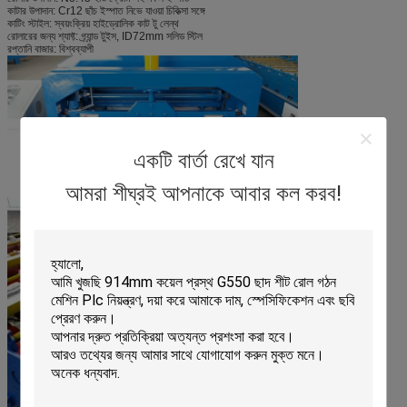
কাটার উপাদান: Cr12 ছাঁচ ইস্পাত নিভে যাওয়া চিকিত্সা সঙ্গে
কাটিং স্টাইল: স্বয়ংক্রিয় হাইড্রোলিক কাট টু লেন্থ
রোলারের জন্য শ্যাফ্ট: গ্র্যান্ড টুইস, ID72mm সলিড স্টিল
রপ্তানি বাজার: বিশ্বব্যাপী
একটি বার্তা রেখে যান
আমরা শীঘ্রই আপনাকে আবার কল করব!