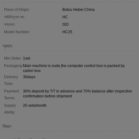
Place of Origin:
Botou Hebei China
পরিচিতিমুলক নাম:
HC
সাক্ষ্যদান:
ISO
Model Number:
HC25
প্রদান
Min Order:
1set
Packaging:
Main machine is nude,the computer control box is packed by
carton box
Delivery
30days
Time:
Payment
30% deposit by T/T in advance and 70% balance after inspection
confirmation before shipment
Terms:
Supply
20 sets/month
Ability:
বিবরণ