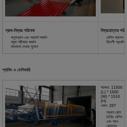
প্রাক-বিক্রয় পরিষেবা
বিক্রয়োত্তর পরিষ
অনুসন্ধান এবং পরামর্শ সমর্থন
মেশিন স্থাপন এ
নমুনা পরীক্ষার সমর্থন
বিদেশী প্রকৌশল
কারখানা দেখার সুযোগ
প্যাকিং ও ডেলিভারি
আকার: 11500
(L) * 1500
(W) * 1510
(H)
ওজন: 28T
প্রধান রোল
তৈরির মেশিন
এবং আন-
কোয়লার: