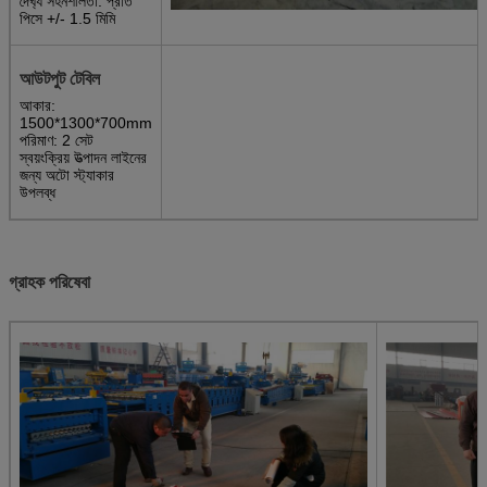
দৈর্ঘ্য সহনশীলতা: প্রতি
পিসে +/- 1.5 মিমি
আউটপুট টেবিল
আকার:
1500*1300*700mm
পরিমাণ: 2 সেট
স্বয়ংক্রিয় উত্পাদন লাইনের
জন্য অটো স্ট্যাকার
উপলব্ধ
গ্রাহক পরিষেবা