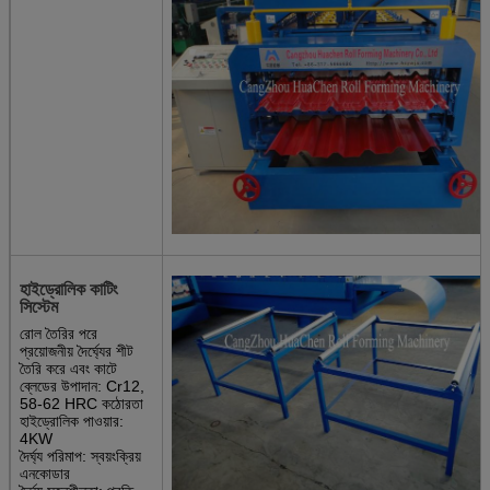
হাইড্রোলিক কাটিং
সিস্টেম
রোল তৈরির পরে
প্রয়োজনীয় দৈর্ঘ্যের শীট
তৈরি করে এবং কাটে
ব্লেডের উপাদান: Cr12,
58-62 HRC কঠোরতা
হাইড্রোলিক পাওয়ার:
4KW
দৈর্ঘ্য পরিমাপ: স্বয়ংক্রিয়
এনকোডার