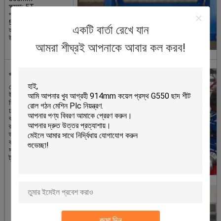
ক্ষমতা: 5T
পরিমাণ: 1 সেট
5T থেকে 10T পর্যন্ত
একটি বার্তা রেখে যান
হাইড্রোলিক প্রকার
উপলব্ধ
আমরা শীঘ্রই আপনাকে আবার কল করব!
প্রধান রোল ফরমার
প্রোফাইল অঙ্কনগুলির
উপর ভিত্তি করে কাস্টম-
ডিজাইন করা রোলার,
ঢালাই করা ইস্পাত ফ্রেম
কাঠামো, এসি ফ্রিকোয়েন্সি
রূপান্তর মোটর হ্রাসকারী
ড্রাইভ, শক্তিশালী
কর্মক্ষমতা এবং মানের
সমাপ্ত পণ্যের জন্য চেইন
ট্রান্সমিশন।
জমা দিন