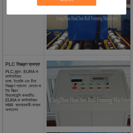
PLC নিয়ন্ত্রণ ব্যবস্থা
PLC ব্র্যান্ড: EURA বা
কাস্টমাইজড
ভাষা: ইংরেজি এবং চীনা
নিয়ন্ত্রণ প্যানেল: বোতাম বা
টাচ স্ক্রিন
ফ্রিকোয়েন্সি কনভার্টার:
EURA বা কাস্টমাইজড
HMI: ব্যবহারকারী-বান্ধব
অপারেশন