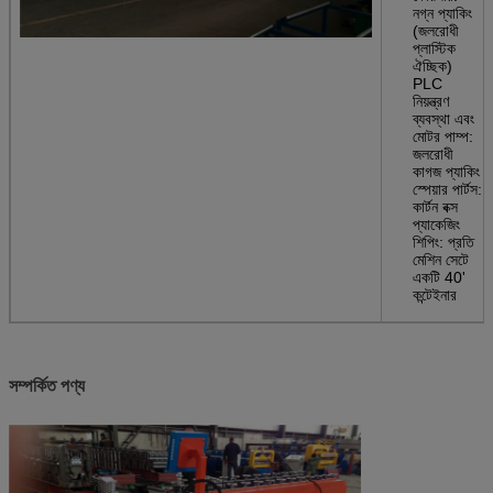
নগ্ন প্যাকিং
(জলরোধী
প্লাস্টিক
ঐচ্ছিক)
PLC
নিয়ন্ত্রণ
ব্যবস্থা এবং
মোটর পাম্প:
জলরোধী
কাগজ প্যাকিং
স্পেয়ার পার্টস:
কার্টন বক্স
প্যাকেজিং
শিপিং: প্রতি
মেশিন সেটে
একটি 40'
কন্টেইনার
সম্পর্কিত পণ্য