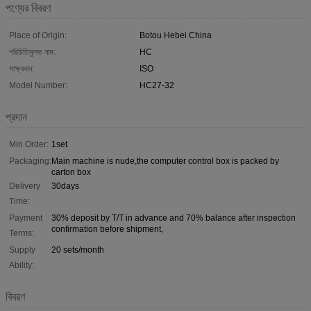
পণ্যের বিবরণ
Place of Origin:
Botou Hebei China
পরিচিতিমুলক নাম:
HC
সাক্ষ্যদান:
ISO
Model Number:
HC27-32
প্রদান
Min Order:
1set
Packaging:
Main machine is nude,the computer control box is packed by
carton box
Delivery
30days
Time:
Payment
30% deposit by T/T in advance and 70% balance after inspection
confirmation before shipment,
Terms:
Supply
20 sets/month
Ability:
বিবরণ