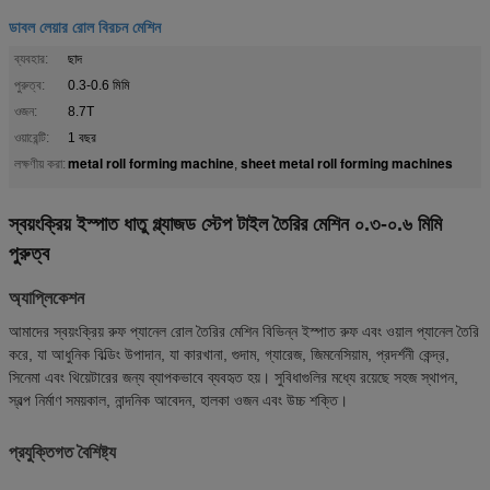
ডাবল লেয়ার রোল বিরচন মেশিন
ব্যবহার:
ছাদ
পুরুত্ব:
0.3-0.6 মিমি
ওজন:
8.7T
ওয়ারেন্টি:
1 বছর
metal roll forming machine
sheet metal roll forming machines
লক্ষণীয় করা:
,
স্বয়ংক্রিয় ইস্পাত ধাতু গ্ল্যাজড স্টেপ টাইল তৈরির মেশিন ০.৩-০.৬ মিমি
পুরুত্ব
অ্যাপ্লিকেশন
আমাদের স্বয়ংক্রিয় রুফ প্যানেল রোল তৈরির মেশিন বিভিন্ন ইস্পাত রুফ এবং ওয়াল প্যানেল তৈরি
করে, যা আধুনিক বিল্ডিং উপাদান, যা কারখানা, গুদাম, গ্যারেজ, জিমনেসিয়াম, প্রদর্শনী কেন্দ্র,
সিনেমা এবং থিয়েটারের জন্য ব্যাপকভাবে ব্যবহৃত হয়। সুবিধাগুলির মধ্যে রয়েছে সহজ স্থাপন,
স্বল্প নির্মাণ সময়কাল, নান্দনিক আবেদন, হালকা ওজন এবং উচ্চ শক্তি।
প্রযুক্তিগত বৈশিষ্ট্য