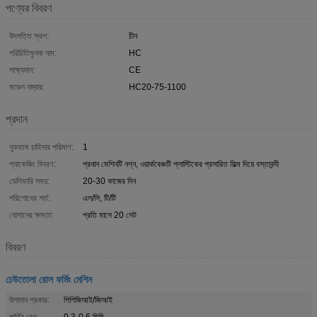
পণ্যের বিবরণ
উৎপত্তি স্থল:
চীন
পরিচিতিমুলক নাম:
HC
সাক্ষ্যদান:
CE
মডেল নম্বার:
HC20-75-1100
প্রদান
ন্যূনতম চাহিদার পরিমাণ:
1
প্যাকেজিং বিবরণ:
প্রধান মেশিনটি নগ্ন, ওয়ার্কবেঞ্চটি প্লাস্টিকের প্রসারিত ফিল্ম দিয়ে বস্তাবন্দী
ডেলিভারি সময়:
20-30 কাজের দিন
পরিশোধের শর্ত:
এল/সি, টি/টি
যোগানের ক্ষমতা:
প্রতি মাসে 20 সেট
বিবরণ
ঢেউতোলা রোল ফর্মিং মেশিন
উপাদান প্রকার:
পিপিজিআই/জিআই
পার্থিব বেধ:
0.3-0.6 মিমি