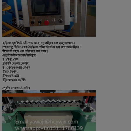
কন্ট্রোল ক্যাবিনেট দুটি মোড আছে, স্বয়ংক্রিয় এবং ম্যানুয়াল
মোড।
লক্ষ্যবস্তু শীটের একক দৈর্ঘ্য
এবং পরিমাণ
ইনস্টল করা যাবে
t
আউচস্ক্রিন।
সিস্টেমটি সহজ এবং পরিচালনা করা সহজ।
বৈদ্যুতিক
সি
অপ্রয়োজনীয়
বি
র্যান্ড
:
1.
VFD:
ডেল্টা
2সার্কিট ব্রেকার
:
ডেলিসি
3. যোগাযোগকারী
:
ডেলিসি
4রিলে
:
সিনলিং
5পিএলসি
:
ডেল্টা
6ট্রান্সফরমার
:
ডেলিসি
প্রেসিং সেকশন & কাটার