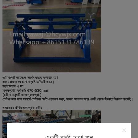
এই অংশটি কয়েলকে সমর্থন করতে ব্যবহৃত হয়।
এবং রোলকে ঘোরানো পদ্ধতিতে তৈরি করুন।
বহন ক্ষমতাঃ ৫ টন
অভ্যন্তরীণ ব্যাসার্ধঃ 470-530mm
(চাহিদা অনুযায়ী সামঞ্জস্যযোগ্য)
.
)
মেশিন চলার সময় সংঘর্ষে মেশিনের ক্ষতি এড়ানোর জন্য, আমরা আপনার জন্য একটি ব্রেক ডিভাইস ইনস্টল করেছি।
খাওয়ানোর টেবিল এবং প্রাক কাটার
একটি বার্তা রেখে যান