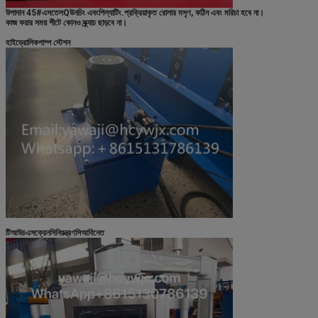
উপাদান 45#
এস
তেল
Q
উনচিং এবং
পি
ল্যাটিং
.প্রক্রিয়াকৃত রোলার মসৃণ, কঠিন এবং মরিচা হবে না।
কাজ করার সময় শীটে কোনও স্ক্র্যাচ ছাড়বে না।
হাইড্রোলিক
পাম্প স্টেশন
টি
আউচ
এস
ক্রেন
সি
নিয়ন্ত্রণ
সি
আবিনেত