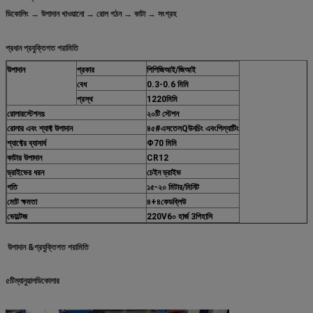
ডিকোলিং → উপাদান খাওয়ানো → রোল গঠন → কাটা → সংগ্রহ
প্রধান প্রযুক্তিগত পরামিতি
উপাদান
প্রকার
পিপিজিআই/জিআই
বেধ
0.3-0.6 মিমি
প্রস্থ
1220
মিমি
রোলার
স্টেশন
s
২০টি স্টেশন
রোলার এবং শ্যাফ্ট উপাদান
৪৫#
এস
তেল
Q
উনচিং এবং
পি
ল্যাটিং
শ্যাফ্টের ব্যাসার্ধ
Φ70 মিমি
কাটার উপাদান
CR12
ড্রাইভের ধরন
চেইন ড্রাইভ
গতি
১৫-২০ মিটার/মিনিট
মোট ক্ষমতা
৪+৪
কেডব্লিউ
ভোল্টেজ
22
0V
6
০ হার্জ
3
পি
হাসি
উপাদান &
প্রযুক্তিগত পরামিতি
৫টি
ম্যানুয়াল
ডি
কোলার