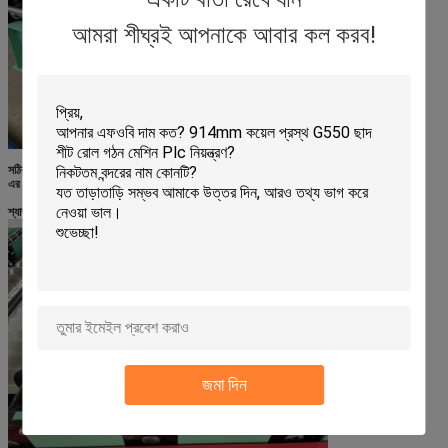
আমরা শীঘ্রই আপনাকে আবার কল করব!
সঠিক অবস্থানে আসা কয়েল গাইড এবং
চলে যাওয়া
রোল গঠনের জন্য
অংশ
.
এর মধ্যে একটি
হ্যান্ড টান কাটিং ডি
evice, এটা প্রাক-কাটা সুবিধামত যখন আপনি চান
পরিবর্তনশীল
রঙ বা বেধ
.
শ্যাফ্ট & রোলার
জমা দিন