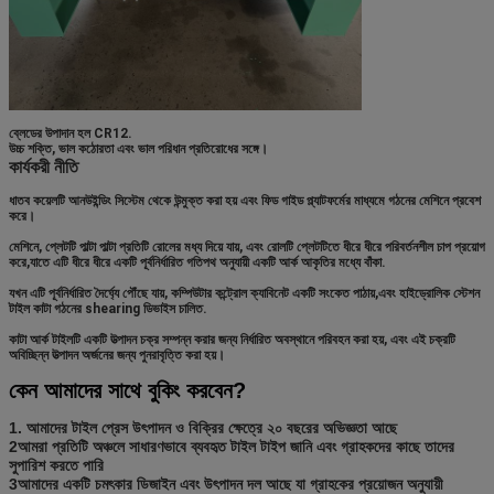
ব্লেডের উপাদান হল CR12.
উচ্চ শক্তি, ভাল কঠোরতা এবং ভাল পরিধান প্রতিরোধের সঙ্গে।
কার্যকরী নীতি
ধাতব কয়েলটি আনউইন্ডিং সিস্টেম থেকে উন্মুক্ত করা হয় এবং ফিড গাইড প্ল্যাটফর্মের মাধ্যমে গঠনের মেশিনে প্রবেশ
করে।
মেশিনে, প্লেটটি পাল্টা পাল্টা প্রতিটি রোলের মধ্য দিয়ে যায়, এবং রোলটি প্লেটটিতে ধীরে ধীরে পরিবর্তনশীল চাপ প্রয়োগ
করে,যাতে এটি ধীরে ধীরে একটি পূর্বনির্ধারিত গতিপথ অনুযায়ী একটি আর্ক আকৃতির মধ্যে বাঁকা.
যখন এটি পূর্বনির্ধারিত দৈর্ঘ্যে পৌঁছে যায়, কম্পিউটার কন্ট্রোল ক্যাবিনেট একটি সংকেত পাঠায়,এবং হাইড্রোলিক স্টেশন
টাইল কাটা গঠনের shearing ডিভাইস চালিত.
কাটা আর্ক টাইলটি একটি উত্পাদন চক্র সম্পন্ন করার জন্য নির্ধারিত অবস্থানে পরিবহন করা হয়, এবং এই চক্রটি
অবিচ্ছিন্ন উত্পাদন অর্জনের জন্য পুনরাবৃত্তি করা হয়।
কেন আমাদের সাথে বুকিং করবেন?
1. আমাদের টাইল প্রেস উৎপাদন ও বিক্রির ক্ষেত্রে ২০ বছরের অভিজ্ঞতা আছে
2আমরা প্রতিটি অঞ্চলে সাধারণভাবে ব্যবহৃত টাইল টাইপ জানি এবং গ্রাহকদের কাছে তাদের 
সুপারিশ করতে পারি
3আমাদের একটি চমৎকার ডিজাইন এবং উৎপাদন দল আছে যা গ্রাহকের প্রয়োজন অনুযায়ী 