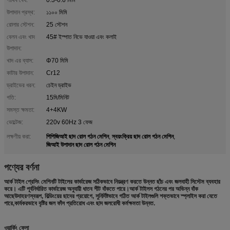
উপাদান প্রস্থ:
১১০০ মিমি
রোলার স্টেশন:
25 স্টেশন
বেলন এবং খাদ
45# ইস্পাত নিভে যাওয়া এবং কলাই
উপাদান:
খাদ এর ব্যাস:
Φ70 মিমি
কাটার উপাদান:
Cr12
ড্রাইভের ধরন:
চেইন ড্রাইভ
গতি:
15মি/মিনিট
সমস্ত ক্ষমতা:
4+4KW
ভোল্টেজ:
220v 60Hz 3 ফেজ
পিপিজিআই ছাদ রোল গঠন মেশিন
স্বয়ংক্রিয় ছাদ রোল গঠন মেশিন
লক্ষণীয় করা:
,
,
জিআই উপাদান ছাদ রোল গঠন মেশিন
পণ্যের বর্ণনা
আর্ক টাইল প্রেসিং মেশিনটি টাইলের কার্ভারেজ সঠিকভাবে নিয়ন্ত্রণ করতে উন্নত ছাঁচ এবং জলবাহী সিস্টেম ব্যবহার
করে। এটি পূর্বনির্ধারিত কার্ভারেজ অনুযায়ী ধাতব শীট বাঁকতে পারে।আর্ক টাইলস গঠনের পর অভিন্ন বাঁক
আছেউদাহরণস্বরূপ, বিল্ডিংয়ের ছাদের প্রয়োগে, সুনির্দিষ্টভাবে গঠিত আর্ক টাইলগুলি শক্তভাবে স্প্লাইস করা যেতে
পারে,কার্যকরভাবে বৃষ্টির জল ফাঁস প্রতিরোধ এবং ছাদ জলরোধী কর্মক্ষমতা উন্নত.
ওয়ার্কিং ফ্লো