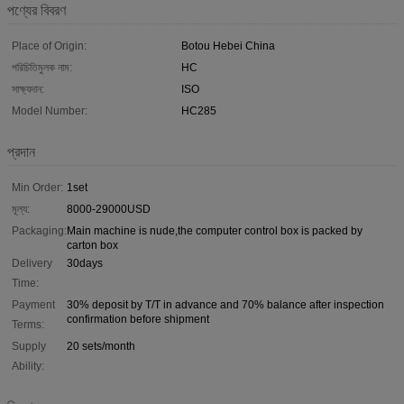
পণ্যের বিবরণ
Place of Origin:
Botou Hebei China
পরিচিতিমুলক নাম:
HC
সাক্ষ্যদান:
ISO
Model Number:
HC285
প্রদান
Min Order:
1set
মূল্য:
8000-29000USD
Packaging:
Main machine is nude,the computer control box is packed by
carton box
Delivery
30days
Time:
Payment
30% deposit by T/T in advance and 70% balance after inspection
confirmation before shipment
Terms:
Supply
20 sets/month
Ability: