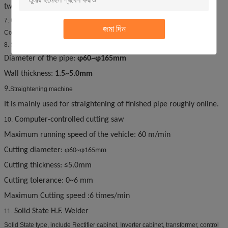
two rollers and with pieces for guiding in the middle.
7. Cooling device
জমা দিন
Cooling tube
8. Sizing device
Diameter of the pipe:
φ60
~
φ165
mm
Wall thickness:
1.5
~
5.0
mm
9.
Straightening machine
It is mainly used for straightening of finished pipe roughly online.
Computer-controlled cutting saw
10.
Maximum running speed of the vehicle: 60 m/min
Cutting diameter:
φ60
~
φ165mm
Cutting thickness: ≤5.0mm
Cutting tolerance: 0~6 mm
Maximum Cutting speed :6 times/min
Solid State H.F. Welder
11.
Solid State type, include Rectifier cabinet, Inverter cabinet, transformer, control