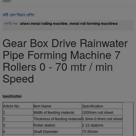
বিবরণ
নালী রোল বিরচন মেশিন
sheet metal rolling machine
metal roll forming machines
লক্ষণীয় করা:
,
Gear Box Drive Rainwater
Pipe Forming Machine 7
Rollers 0 - 70 mtr / min
Speed
Specification
Article No.
Item Name
Specification
1
Width of feeding material
1000mm coil sheet
2
Thickness of feeding material
0.3mm-0.8mm coil sheet
3
Roller station
2-15 stations
4
Shaft Diameter
75-95mm