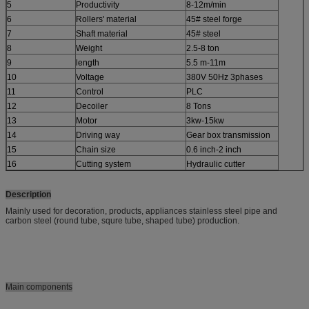
5
Productivity
8-12m/min
6
Rollers' material
45# steel forge
7
Shaft material
45# steel
8
Weight
2.5-8 ton
9
length
5.5 m-11m
10
Voltage
380V 50Hz 3phases
11
Control
PLC
12
Decoiler
8 Tons
13
Motor
3kw-15kw
14
Driving way
Gear box transmission
15
Chain size
0.6 inch-2 inch
16
Cutting system
Hydraulic cutter
Description
Mainly used for decoration, products, appliances stainless steel pipe and
carbon steel (round tube, squre tube, shaped tube) production.
Main components