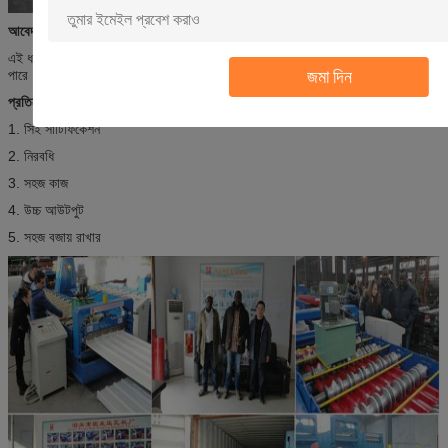
আবেদন
এই ধরনের শীট ব্যাপকভাবে গ্যারেজ, স্টোরেজ এবং সুপারমার্কেটের দরজা হিসাবে ব্যবহার করা যেতে
জমা দিন
পারে।
প্রতিযোগিতামূলক সুবিধা
1. সিই সার্টিফিকেশন
2. নিরবধি
3. সহজ কাজ
4. উচ্চ আউটপুট
5. সহজ বজায় রাখার