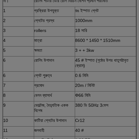
না।
রোলিং শাটার ডোর রোল বিরচন মেশিন প্রধান পরামিতি
1
প্রক্রিয়া উপযুক্ত
রঙ ইস্পাত প্লেট
2
প্লেটের প্রস্থ
1000mm
3
rollers
18 সারি
4
মাত্রা
8600 * 1450 * 1510mm
5
ক্ষমতা
3 + + 3kw
6
রোলিং উপাদান
45 # ইস্পাত (পৃষ্ঠের উপর ধাতুপট্টাবৃত
ক্রোম)
6
প্লেট পুরুত্ব
0.6 মিমি
7
প্রমোদ
20m / মিনিট
8
বেলন ব্যাসার্ধ
Φ66 মিমি
9
ভোল্টেজ, বৈদ্যুতিক একক
380 ডি 50Hz 3ফেস
বিশেষ
10
কাটিয়া প্লেটের উপাদান
Cr12
11
জলবাহী
40 #