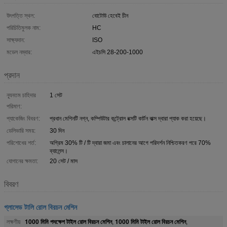
উৎপত্তি স্থল:
বোটোউ হেবেই চীন
পরিচিতিমুলক নাম:
HC
সাক্ষ্যদান:
ISO
মডেল নম্বার:
এইচসি 28-200-1000
প্রদান
ন্যূনতম চাহিদার
1 সেট
পরিমাণ:
প্যাকেজিং বিবরণ:
প্রধান মেশিনটি নগ্ন, কম্পিউটার কন্ট্রোল বক্সটি কার্টন বাক্স দ্বারা প্যাক করা হয়েছে।
ডেলিভারি সময়:
30 দিন
পরিশোধের শর্ত:
অগ্রিম 30% টি / টি দ্বারা জমা এবং চালানের আগে পরিদর্শন নিশ্চিতকরণ পরে 70%
ব্যালেন্স।
যোগানের ক্ষমতা:
20 সেট / মাস
বিবরণ
গ্লাসেড টালি রোল বিরচন মেশিন
1000 মিমি পদক্ষেপ টাইল রোল বিরচন মেশিন
1000 মিমি টাইল রোল বিরচন মেশিন
লক্ষণীয়
,
,