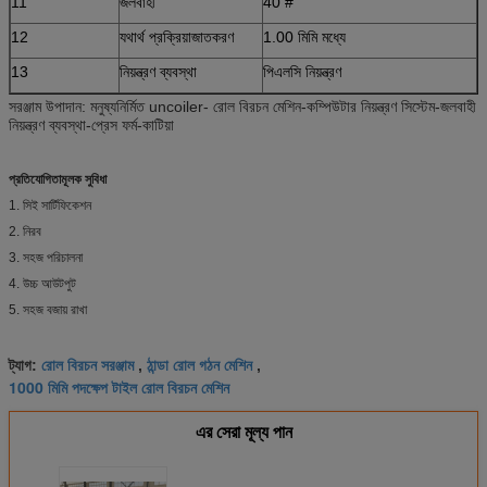
11
জলবাহী
40 #
12
যথার্থ প্রক্রিয়াজাতকরণ
1.00 মিমি মধ্যে
13
নিয়ন্ত্রণ ব্যবস্থা
পিএলসি নিয়ন্ত্রণ
সরঞ্জাম উপাদান: মনুষ্যনির্মিত uncoiler- রোল বিরচন মেশিন-কম্পিউটার নিয়ন্ত্রণ সিস্টেম-জলবাহী
নিয়ন্ত্রণ ব্যবস্থা-প্রেস ফর্ম-কাটিয়া
প্রতিযোগিতামূলক সুবিধা
1. সিই সার্টিফিকেশন
2. নিরব
3. সহজ পরিচালনা
4. উচ্চ আউটপুট
5. সহজ বজায় রাখা
রোল বিরচন সরঞ্জাম
ঠান্ডা রোল গঠন মেশিন
ট্যাগ:
,
,
1000 মিমি পদক্ষেপ টাইল রোল বিরচন মেশিন
এর সেরা মূল্য পান