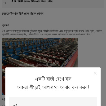
4 মি / মিনিট পদক্ষেপ টাইল রোল বিরচন মেশিন
করা:
চকচকে ইস্পাত টালি রোল বিরচন মেশিন
প্রয়োগ
এই ধরণের গ্লাসযুক্ত টাইলের সুবিধামত সুন্দর, শাস্ত্রীয় উপস্থিতি এবং অনুগ্রহের স্বাদ রয়েছে lএটি গ্রাম, হোটেল,
প্রদর্শনী, ভোকেশন ভাল্লাজ, পরিবার নির্মাণ এবং বহিরঙ্গন সজ্জায় ব্যাপকভাবে ব্যবহার করা যেতে পারে।
একটি বার্তা রেখে যান
আমরা শীঘ্রই আপনাকে আবার কল করব!
বর্ণনা:
গ্ল্যাজেড টাইল রোল বিরচন মেশিনের প্রধান পরামিতি