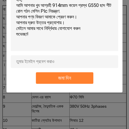
না
গ্ল্যাজেড টাইল রোল বিরচন মেশিনের প্রধান পরামিতি
ঘ
প্রক্রিয়া উপযুক্ত
রঙিন স্টিল প্লেট
ঘ
প্লেটের প্রস্থ
1000 মিমি
ঘ
বেলন
12 সারি
ঘ
মাত্রা
7200 * 1450 * 1510 মি
৫
শক্তি
4 + 4 কেডব্লু
।
রোলিং উপাদান
45 # ইস্পাত (পৃষ্ঠের উপর ধাতুপট্টাবৃত
ক্রোম)
জমা দিন
।
প্লেটের পুরুত্ব
0.3-0.6 মিমি
7
প্রমোদ
4 মি / মিনিট
8
বেলন এর ব্যাস
Φ70 মিমি
9
ভোল্টেজ, বৈদ্যুতিক একক
380V 50Hz 3phases
বিশেষ
10
কাটিয়া প্লেটের উপাদান
সিআর 12